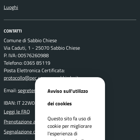
Luoghi
CONTATTI
Comune di Sabbio Chiese
Via Caduti, 1 - 25070 Sabbio Chiese
P. IVA: 00576260988
Telefono: 0365 85119
Posta Elettronica Certificata:
protocollo@pec.comune.sabbio.bs.it
Email:
segreteria@comune.sabbio.bs.it
Avviso sull'utilizzo
IBAN: IT 22W0359901800000000131522
dei cookies
Leggi le FAQ
Questo sito fa uso di
Prenotazione appuntamento
cookie per migliorare
Segnalazione disservizio
l’esperienza di