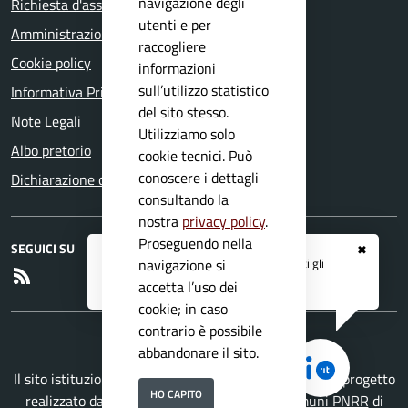
navigazione degli
Richiesta d'assistenza
utenti e per
Amministrazione trasparente
raccogliere
Cookie policy
informazioni
sull’utilizzo statistico
Informativa Privacy
del sito stesso.
Note Legali
Utilizziamo solo
Albo pretorio
cookie tecnici. Può
conoscere i dettagli
Dichiarazione di accessibilità
consultando la
nostra
privacy policy
.
Proseguendo nella
SEGUICI SU
✖
Registrati ai servizi
APP IO
e ricevi tutti gli
navigazione si
RSS
aggiornamenti dall'Ente
accetta l’uso dei
cookie; in caso
contrario è possibile
abbandonare il sito.
Il sito istituzionale del Comune di Sabbio Chiese è un progetto
HO CAPITO
realizzato da
Secoval srl
con la
Soluzione Comuni PNRR
di