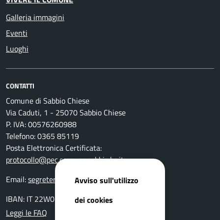
Galleria immagini
Eventi
Luoghi
CONTATTI
Comune di Sabbio Chiese
Via Caduti, 1 - 25070 Sabbio Chiese
P. IVA: 00576260988
Telefono: 0365 85119
Posta Elettronica Certificata:
protocollo@pec.comune.sabbio.bs.it
Email:
segreteria@comune.sabbio.bs.it
Avviso sull'utilizzo
IBAN: IT 22W0359901800000000131522
dei cookies
Leggi le FAQ