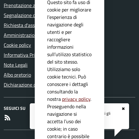
Questo sito fa uso di
Prenotazione appuntamento
cookie per migliorare
Segnalazione disservizio
l’esperienza di
navigazione degli
Richiesta d'assistenza
utenti e per
Amministrazione trasparente
raccogliere
Cookie policy
informazioni
sull’utilizzo statistico
Informativa Privacy
del sito stesso.
Note Legali
Utilizziamo solo
Albo pretorio
cookie tecnici. Può
conoscere i dettagli
Dichiarazione di accessibilità
consultando la
nostra
privacy policy
.
Proseguendo nella
SEGUICI SU
✖
Registrati ai servizi
APP IO
e ricevi tutti gli
navigazione si
RSS
aggiornamenti dall'Ente
accetta l’uso dei
cookie; in caso
contrario è possibile