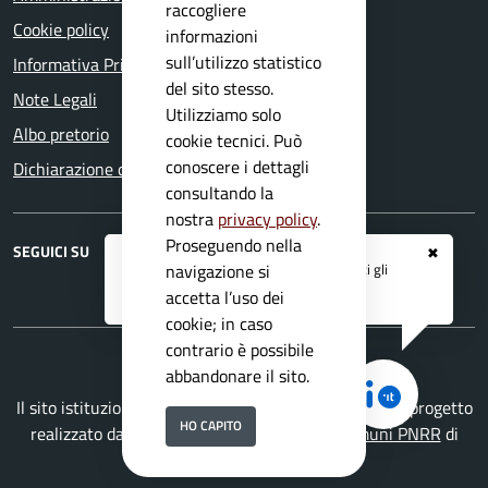
raccogliere
Cookie policy
informazioni
sull’utilizzo statistico
Informativa Privacy
del sito stesso.
Note Legali
Utilizziamo solo
Albo pretorio
cookie tecnici. Può
conoscere i dettagli
Dichiarazione di accessibilità
consultando la
nostra
privacy policy
.
Proseguendo nella
SEGUICI SU
✖
Registrati ai servizi
APP IO
e ricevi tutti gli
navigazione si
RSS
aggiornamenti dall'Ente
accetta l’uso dei
cookie; in caso
contrario è possibile
abbandonare il sito.
Il sito istituzionale del Comune di Sabbio Chiese è un progetto
HO CAPITO
realizzato da
Secoval srl
con la
Soluzione Comuni PNRR
di
ISWEB S.p.A.