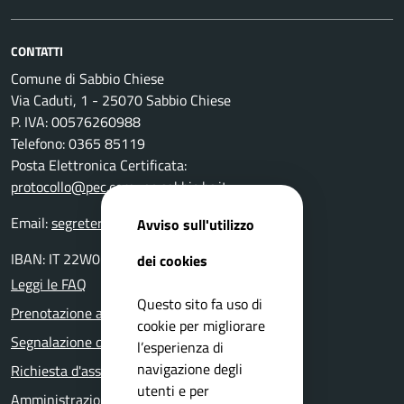
CONTATTI
Comune di Sabbio Chiese
Via Caduti, 1 - 25070 Sabbio Chiese
P. IVA: 00576260988
Telefono: 0365 85119
Posta Elettronica Certificata:
protocollo@pec.comune.sabbio.bs.it
Email:
segreteria@comune.sabbio.bs.it
Avviso sull'utilizzo
IBAN: IT 22W0359901800000000131522
dei cookies
Leggi le FAQ
Questo sito fa uso di
Prenotazione appuntamento
cookie per migliorare
Segnalazione disservizio
l’esperienza di
navigazione degli
Richiesta d'assistenza
utenti e per
Amministrazione trasparente