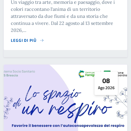
Un viaggio tra arte, memoria e paesaggio, dove i
colori raccontano l'anima di un territorio
attraversato da due fiumi e da una storia che
continua a vivere. Dal 22 agosto al 13 settembre
2026,...
LEGGI DI PIÙ
SU INAUGURAZIONE MOSTRA - DARIO ROSSI - UN PITTORE.
08
Ago 2026