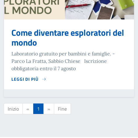
Come diventare esploratori del
mondo
Laboratorio gratuito per bambini e famiglie. -
Parco La Fratta, Sabbio Chiese Iscrizione
obbligatoria entro il 7 agosto
LEGGI DI PIÙ
SU COME DIVENTARE ESPLORATORI DEL MONDO
Inizio
«
1
»
Fine