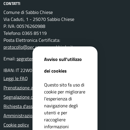
CONTATTI
Comune di Sabbio Chiese
Via Caduti, 1 - 25070 Sabbio Chiese
P. IVA: 00576260988
Telefono: 0365 85119
Posta Elettronica Certificata:
protocollo@pec.comune.sabbio.bs.it
Email:
segreteria@comune.sabbio.bs.it
Avviso sull'utilizzo
IBAN: IT 22W0359901800000000131522
dei cookies
Leggi le FAQ
Questo sito fa uso di
Prenotazione appuntamento
cookie per migliorare
Segnalazione disservizio
l’esperienza di
navigazione degli
Richiesta d'assistenza
utenti e per
Amministrazione trasparente
raccogliere
Cookie policy
informazioni