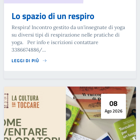
Lo spazio di un respiro
Respira! Incontro gestito da un'insegnate di yoga
su diversi tipi di respirazione nelle pratiche di
yoga. Per info e iscrizioni contattare
3386674886/...
LEGGI DI PIÙ
SU LO SPAZIO DI UN RESPIRO
08
Ago 2026