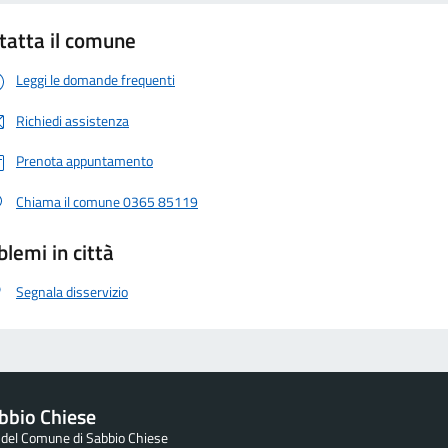
tatta il comune
Leggi le domande frequenti
Richiedi assistenza
Prenota appuntamento
Chiama il comune 0365 85119
blemi in città
Segnala disservizio
bbio Chiese
e del Comune di Sabbio Chiese