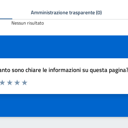
Amministrazione trasparente (0)
Nessun risultato
nto sono chiare le informazioni su questa pagina
 da 1 a 5 stelle la pagina
ta 1 stelle su 5
Valuta 2 stelle su 5
Valuta 3 stelle su 5
Valuta 4 stelle su 5
Valuta 5 stelle su 5