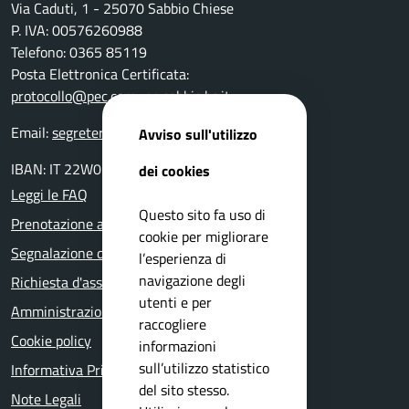
Via Caduti, 1 - 25070 Sabbio Chiese
P. IVA: 00576260988
Telefono: 0365 85119
Posta Elettronica Certificata:
protocollo@pec.comune.sabbio.bs.it
Email:
segreteria@comune.sabbio.bs.it
Avviso sull'utilizzo
IBAN: IT 22W0359901800000000131522
dei cookies
Leggi le FAQ
Questo sito fa uso di
Prenotazione appuntamento
cookie per migliorare
Segnalazione disservizio
l’esperienza di
navigazione degli
Richiesta d'assistenza
utenti e per
Amministrazione trasparente
raccogliere
Cookie policy
informazioni
sull’utilizzo statistico
Informativa Privacy
del sito stesso.
Note Legali