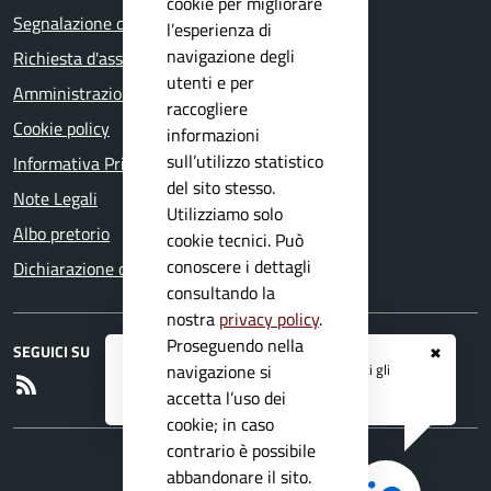
cookie per migliorare
Segnalazione disservizio
l’esperienza di
navigazione degli
Richiesta d'assistenza
utenti e per
Amministrazione trasparente
raccogliere
Cookie policy
informazioni
sull’utilizzo statistico
Informativa Privacy
del sito stesso.
Note Legali
Utilizziamo solo
Albo pretorio
cookie tecnici. Può
conoscere i dettagli
Dichiarazione di accessibilità
consultando la
nostra
privacy policy
.
Proseguendo nella
SEGUICI SU
✖
Registrati ai servizi
APP IO
e ricevi tutti gli
navigazione si
RSS
aggiornamenti dall'Ente
accetta l’uso dei
cookie; in caso
contrario è possibile
abbandonare il sito.