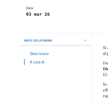
Dettagli della notizi
Data:
03 mar 26
INDICE DELLA PAGINA
Si
Descrizione
al
A cura di
Dur
Di
12:
In
ef
rap