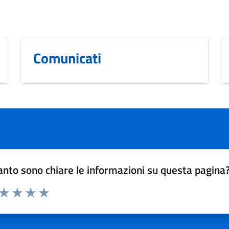
Comunicati
nto sono chiare le informazioni su questa pagina
 da 1 a 5 stelle la pagina
ta 1 stelle su 5
Valuta 2 stelle su 5
Valuta 3 stelle su 5
Valuta 4 stelle su 5
Valuta 5 stelle su 5