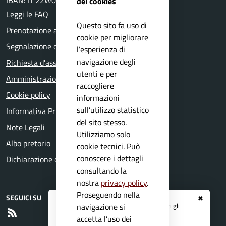
IBAN: IT 22W0359901800000000131522
dei cookies
Leggi le FAQ
Questo sito fa uso di
Prenotazione appuntamento
cookie per migliorare
Segnalazione disservizio
l’esperienza di
navigazione degli
Richiesta d'assistenza
utenti e per
Amministrazione trasparente
raccogliere
Cookie policy
informazioni
sull’utilizzo statistico
Informativa Privacy
del sito stesso.
Note Legali
Utilizziamo solo
Albo pretorio
cookie tecnici. Può
conoscere i dettagli
Dichiarazione di accessibilità
consultando la
nostra
privacy policy
.
Proseguendo nella
SEGUICI SU
✖
Registrati ai servizi
APP IO
e ricevi tutti gli
navigazione si
RSS
aggiornamenti dall'Ente
accetta l’uso dei