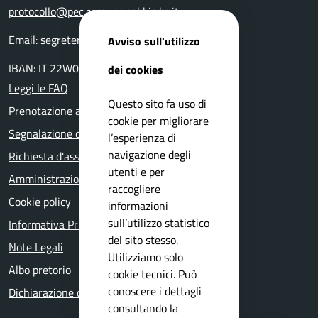
protocollo@pec.comune.sabbio.bs.it
Email:
segreteria@comune.sabbio.bs.it
Avviso sull'utilizzo
IBAN: IT 22W0359901800000000131522
dei cookies
Leggi le FAQ
Questo sito fa uso di
Prenotazione appuntamento
cookie per migliorare
Segnalazione disservizio
l’esperienza di
navigazione degli
Richiesta d'assistenza
utenti e per
Amministrazione trasparente
raccogliere
Cookie policy
informazioni
sull’utilizzo statistico
Informativa Privacy
del sito stesso.
Note Legali
Utilizziamo solo
Albo pretorio
cookie tecnici. Può
conoscere i dettagli
Dichiarazione di accessibilità
consultando la