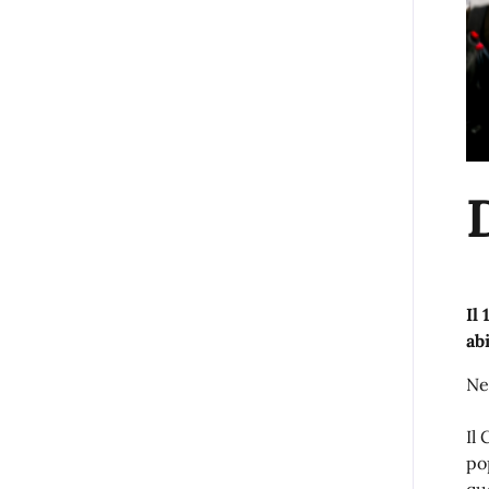
Il
ab
Ne
Il
po
que