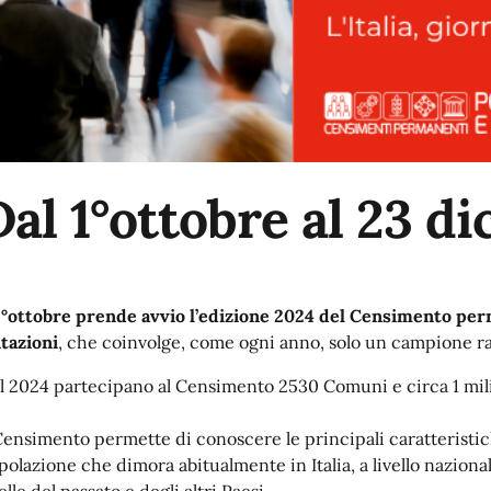
Dal 1°ottobre al 23 d
 1°ottobre prende avvio l’edizione 2024 del Censimento per
itazioni
, che coinvolge, come ogni anno, solo un campione ra
l 2024 partecipano al Censimento 2530 Comuni e circa 1 mili
 Censimento permette di conoscere le principali caratteristi
polazione che dimora abitualmente in Italia, a livello nazional
lle del passato e degli altri Paesi.