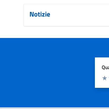
Notizie
Qua
Valuta
Valu