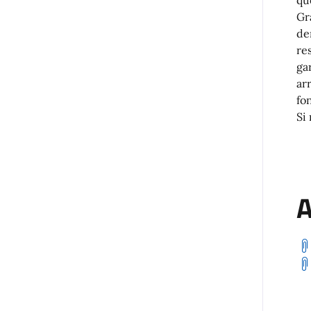
Gr
de
re
ga
ar
fo
Si
A