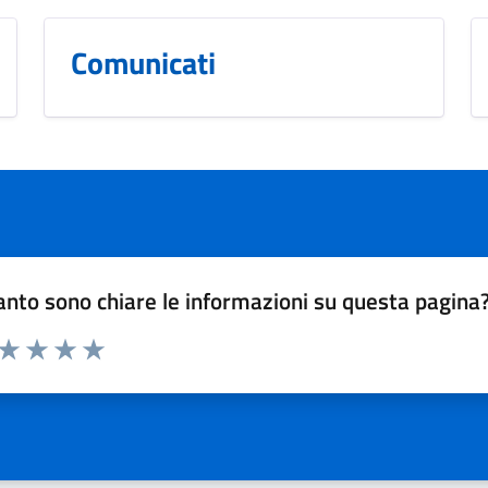
Comunicati
nto sono chiare le informazioni su questa pagina
 da 1 a 5 stelle la pagina
ta 1 stelle su 5
Valuta 2 stelle su 5
Valuta 3 stelle su 5
Valuta 4 stelle su 5
Valuta 5 stelle su 5