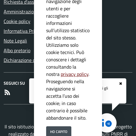
navigazione degli
Richiesta d'assistenza
utenti e per
Amministrazione trasparente
raccogliere
Cookie policy
informazioni
sull’utilizzo statistico
Informativa Privacy
del sito stesso.
Note Legali
Utilizziamo solo
Albo pretorio
cookie tecnici. Può
conoscere i dettagli
Dichiarazione di accessibilità
consultando la
nostra
privacy policy
.
Proseguendo nella
SEGUICI SU
✖
Registrati ai servizi
APP IO
e ricevi tutti gli
navigazione si
RSS
aggiornamenti dall'Ente
accetta l’uso dei
cookie; in caso
contrario è possibile
abbandonare il sito.
Il sito istituzionale del Comune di Sabbio Chiese è un progetto
HO CAPITO
realizzato da
Secoval srl
con la
Soluzione Comuni PNRR
di