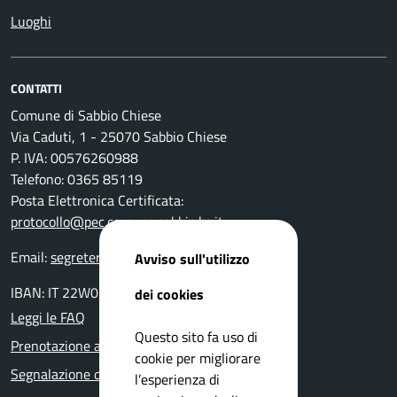
Luoghi
CONTATTI
Comune di Sabbio Chiese
Via Caduti, 1 - 25070 Sabbio Chiese
P. IVA: 00576260988
Telefono: 0365 85119
Posta Elettronica Certificata:
protocollo@pec.comune.sabbio.bs.it
Email:
segreteria@comune.sabbio.bs.it
Avviso sull'utilizzo
IBAN: IT 22W0359901800000000131522
dei cookies
Leggi le FAQ
Questo sito fa uso di
Prenotazione appuntamento
cookie per migliorare
Segnalazione disservizio
l’esperienza di