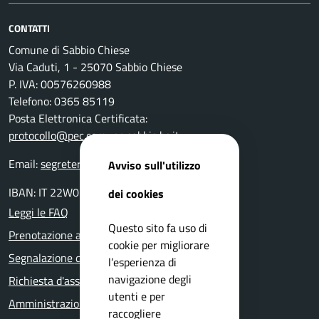
CONTATTI
Comune di Sabbio Chiese
Via Caduti, 1 - 25070 Sabbio Chiese
P. IVA: 00576260988
Telefono: 0365 85119
Posta Elettronica Certificata:
protocollo@pec.comune.sabbio.bs.it
Email:
segreteria@comune.sabbio.bs.it
Avviso sull'utilizzo
IBAN: IT 22W0359901800000000131522
dei cookies
Leggi le FAQ
Questo sito fa uso di
Prenotazione appuntamento
cookie per migliorare
Segnalazione disservizio
l’esperienza di
navigazione degli
Richiesta d'assistenza
utenti e per
Amministrazione trasparente
raccogliere