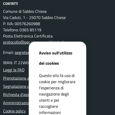
CONTATTI
Comune di Sabbio Chiese
Via Caduti, 1 - 25070 Sabbio Chiese
P. IVA: 00576260988
Telefono: 0365 85119
Posta Elettronica Certificata:
protocollo@pec.comune.sabbio.bs.it
Email:
segreteria@comune.sabbio.bs.it
Avviso sull'utilizzo
IBAN: IT 22W0359901800000000131522
dei cookies
Leggi le FAQ
Questo sito fa uso di
Prenotazione appuntamento
cookie per migliorare
Segnalazione disservizio
l’esperienza di
navigazione degli
Richiesta d'assistenza
utenti e per
Amministrazione trasparente
raccogliere
Cookie policy
informazioni