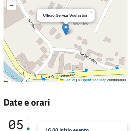
−
×
Ufficio Servizi Scolastici
Leaflet
|
©
OpenStreetMap
contributors
Date e orari
05
16.00 Inizio evento